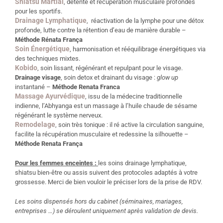
Shiatsu Martial
, détente et récupération musculaire profondes
pour les sportifs.
Drainage Lymphatique
, réactivation de la lymphe pour une détox
profonde, lutte contre la rétention d’eau de manière durable –
Méthode Rénata França
Soin Énergétique
, harmonisation et rééquilibrage énergétiques via
des techniques mixtes.
Kobido
, soin lissant, régénérant et repulpant pour le visage.
Drainage visage
, soin detox et drainant du visage :
glow up
instantané –
Méthode Renata Franca
Massage Ayurvédique
, issu de la médecine traditionnelle
indienne, l’Abhyanga est un massage à l’huile chaude de sésame
régénérant le système nerveux.
Remodelage
, soin très tonique : il ré active la circulation sanguine,
facilite la récupération musculaire et redessine la silhouette –
Méthode Renata França
Pour les femmes enceintes :
les soins drainage lymphatique,
shiatsu bien-être ou assis suivent des protocoles adaptés à votre
grossesse. Merci de bien vouloir le préciser lors de la prise de RDV.
Les soins dispensés hors du cabinet (séminaires, mariages,
entreprises …) se déroulent uniquement après validation de devis.