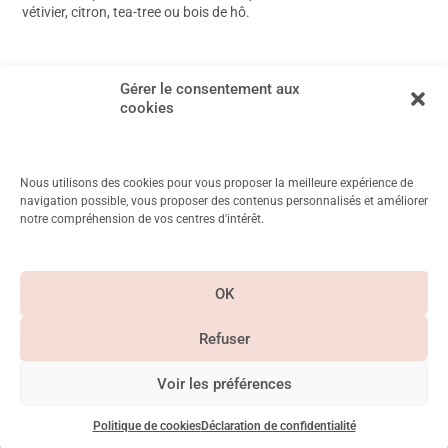
vétivier, citron, tea-tree ou bois de hô.
Article suivant
→
Gérer le consentement aux
cookies
Nous utilisons des cookies pour vous proposer la meilleure expérience de
navigation possible, vous proposer des contenus personnalisés et améliorer
notre compréhension de vos centres d'intérêt.
11 Rue Mayet, 75006 Paris
Métro Duroc, Vanneau, Saint Placide
OK
CGV & Mentions
légales
Refuser
Paiement
Suivez-nous sur
sécurisé
Instagram
Voir les préférences
©Betty Chayeb 2026. Tous droits réservés – Siret – 83766448100012
La Crème Communication
Site réalisé par
Politique de cookies
Déclaration de confidentialité