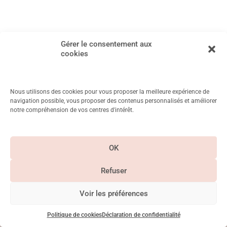
Gérer le consentement aux
cookies
Nous utilisons des cookies pour vous proposer la meilleure expérience de
navigation possible, vous proposer des contenus personnalisés et améliorer
notre compréhension de vos centres d'intérêt.
11 Rue Mayet, 75006 Paris
Métro Duroc, Vanneau, Saint Placide
OK
CGV & Mentions
légales
Refuser
Paiement
Suivez-nous sur
sécurisé
Instagram
Voir les préférences
©Betty Chayeb 2026. Tous droits réservés – Siret – 83766448100012
La Crème Communication
Site réalisé par
Politique de cookies
Déclaration de confidentialité