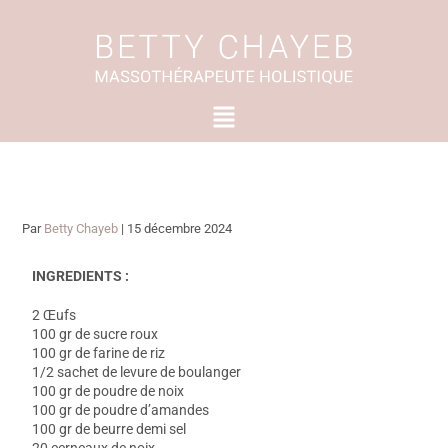
Aller
au
contenu
Menu
Par
Betty Chayeb
|
15 décembre 2024
INGREDIENTS :
2 Œufs
100 gr de sucre roux
100 gr de farine de riz
1/2 sachet de levure de boulanger
100 gr de poudre de noix
100 gr de poudre d’amandes
100 gr de beurre demi sel
20 cerneaux de noix