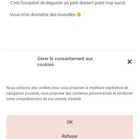
C’est l’occasion de déguster un petit dessert point trop sucré.
Vous m’en donnerez des nouvelles
←
Article précédent
Article suivant
→
Gérer le consentement aux
cookies
Nous utilisons des cookies pour vous proposer la meilleure expérience de
navigation possible, vous proposer des contenus personnalisés et améliorer
notre compréhension de vos centres d'intérêt.
11 Rue Mayet, 75006 Paris
Métro Duroc, Vanneau, Saint Placide
OK
CGV & Mentions
légales
Refuser
Paiement
Suivez-nous sur