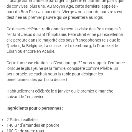
L’usage commande de partager la galette en autant de parts que
de convives, plus une. Au Moyen Âge, cette dernière, appelée «
part du Bon Dieu », « part de la Vierge » ou « part du pauvre » est
destinée au premier pauvre qui se présentera au logis
Ce dessert célèbre traditionnellement la visite des Rois mages à
l’enfant Jésus durant l’Épiphanie. Fête chrétienne par excellence,
elle perdure dans la majorité des pays francophones tels que le
Québec, la Belgique, La suisse, Le Luxembourg, la France et le
Liban ou encore en Acadie.
Cette fameuse citation : « C’est pour qui?” nous rappelle l’enfance,
lorsque le plus jeune de la famille, considéré comme Phébé, un
petit oracle, se cachait sous la table pour désigner les
bénéficiaires des parts du dessert !
Habituellement célébrée le 6 janvier ou le premier dimanche
suivant le 1er janvier.
Ingrédients pour 6 personnes :
2 Pâtes feuilletée
140 Gr d’amandes en poudre
100 Gr de sucre roux