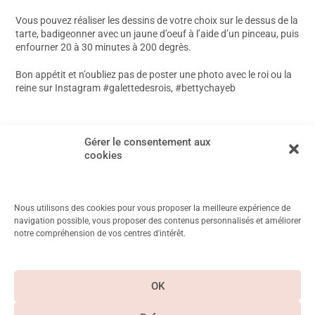
Vous pouvez réaliser les dessins de votre choix sur le dessus de la
tarte, badigeonner avec un jaune d’oeuf à l’aide d’un pinceau, puis
enfourner 20 à 30 minutes à 200 degrès.
Bon appétit et n’oubliez pas de poster une photo avec le roi ou la
reine sur Instagram #galettedesrois, #bettychayeb
←
Article précédent
Article suivant
→
Gérer le consentement aux
cookies
Nous utilisons des cookies pour vous proposer la meilleure expérience de
navigation possible, vous proposer des contenus personnalisés et améliorer
notre compréhension de vos centres d'intérêt.
11 Rue Mayet, 75006 Paris
Métro Duroc, Vanneau, Saint Placide
OK
CGV & Mentions
légales