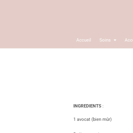
Aller
au
contenu
Accueil
Soins
Acc
INGREDIENTS
:
1 avocat (bien mûr)