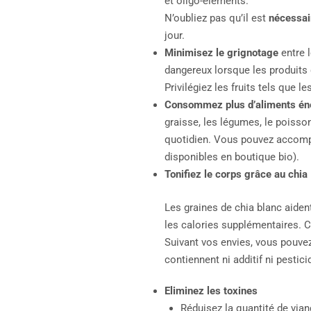
et oligo-éléments.
N’oubliez pas qu’il est
nécessa
jour.
Minimisez le grignotage
entre 
dangereux lorsque les produits
Privilégiez les fruits tels que
Consommez plus d’aliments én
graisse, les légumes, le poisso
quotidien. Vous pouvez accompa
disponibles en boutique bio).
Tonifiez le corps grâce au chia
Les graines de chia blanc aiden
les calories supplémentaires. C
Suivant vos envies, vous pouvez
contiennent ni additif ni pestici
Eliminez les toxines
Réduisez la quantité de via