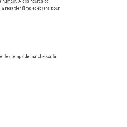
ps humain. A ces heures de
 à regarder films et écrans pour
ner les temps de marche sur la