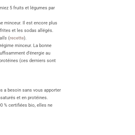
iez 5 fruits et légumes par
me minceur. Il est encore plus
ites et les sodas allégés.
alls
(
recette
).
 régime minceur. La bonne
suffisamment d’énergie au
rotéines (ces derniers sont
rps a besoin sans vous apporter
nsaturés et en protéines.
% certifiées bio, elles ne