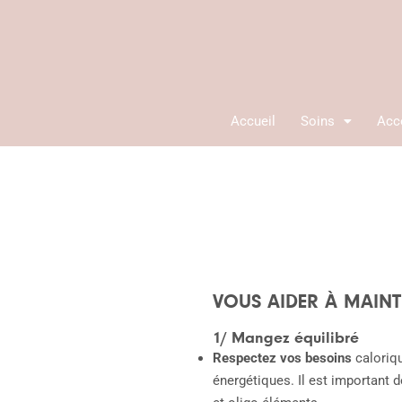
Aller
au
contenu
Accueil
Soins
Acc
VOUS AIDER À MAINTE
1/ Mangez équilibré
Respectez vos besoins
caloriqu
énergétiques. Il est important 