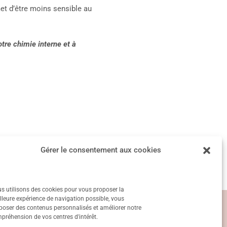
et d’être moins sensible au
otre chimie interne et à
Article suivant
→
Gérer le consentement aux cookies
s utilisons des cookies pour vous proposer la
lleure expérience de navigation possible, vous
poser des contenus personnalisés et améliorer notre
préhension de vos centres d'intérêt.
Paiement sécurisé