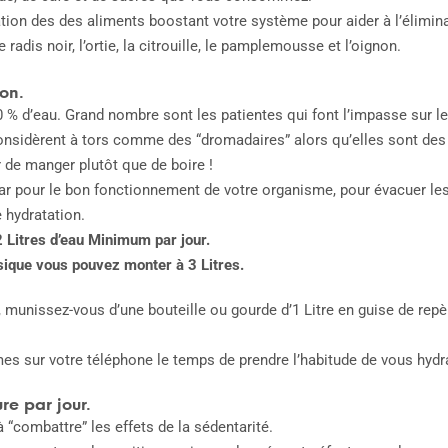
tion des des aliments boostant votre système pour aider à l’éliminati
e radis noir, l’ortie, la citrouille, le pamplemousse et l’oignon.
ion.
0 % d’eau. Grand nombre sont les patientes qui font l’impasse sur le
considèrent à tors comme des “dromadaires” alors qu’elles sont des 
 de manger plutôt que de boire !
r pour le bon fonctionnement de votre organisme, pour évacuer les t
 hydratation.
 Litres d’eau Minimum par jour.
ysique vous pouvez monter à 3 Litres.
, munissez-vous d’une bouteille ou gourde d’1 Litre en guise de repè
mes sur votre téléphone le temps de prendre l’habitude de vous hydra
re par jour.
 “combattre” les effets de la sédentarité.