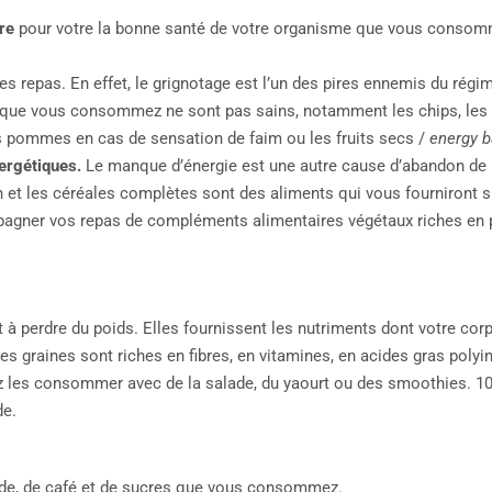
ire
pour votre la bonne santé de votre organisme que vous consomm
les repas. En effet, le grignotage est l’un des pires ennemis du régi
 que vous consommez ne sont pas sains, notamment les chips, les fr
 les pommes en cas de sensation de faim ou les fruits secs /
energy b
ergétiques.
Le manque d’énergie est une autre cause d’abandon de
n et les céréales complètes sont des aliments qui vous fourniront 
gner vos repas de compléments alimentaires végétaux riches en p
t à perdre du poids. Elles fournissent les nutriments dont votre co
es graines sont riches en fibres, en vitamines, en acides gras polyi
 les consommer avec de la salade, du yaourt ou des smoothies. 100 
de.
nde, de café et de sucres que vous consommez.