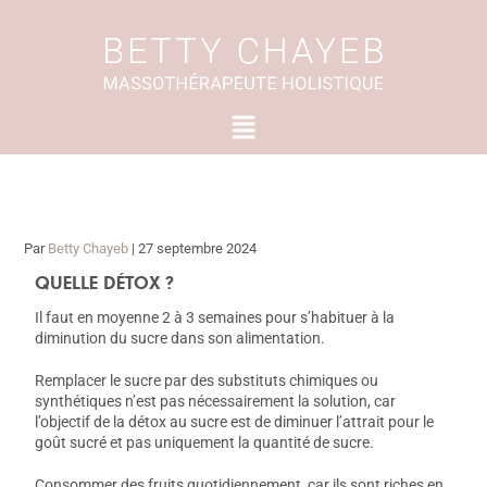
Aller
au
contenu
Menu
Par
Betty Chayeb
|
27 septembre 2024
QUELLE DÉTOX ?
Il faut en moyenne 2 à 3 semaines pour s’habituer à la
diminution du sucre dans son alimentation.
Remplacer le sucre par des substituts chimiques ou
synthétiques n’est pas nécessairement la solution, car
l’objectif de la détox au sucre est de diminuer l’attrait pour le
goût sucré et pas uniquement la quantité de sucre.
Consommer des fruits quotidiennement, car ils sont riches en