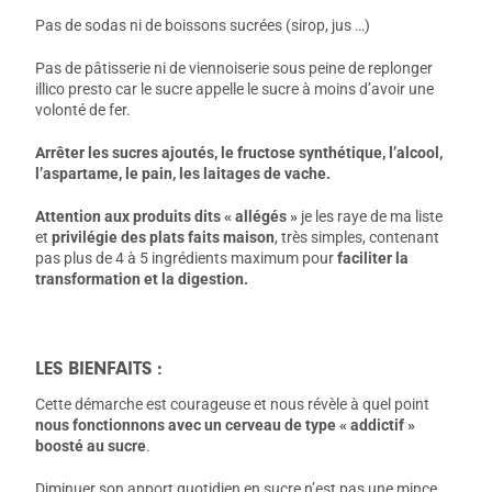
Pas de sodas ni de boissons sucrées (sirop, jus …)
Pas de pâtisserie ni de viennoiserie sous peine de replonger
illico presto car le sucre appelle le sucre à moins d’avoir une
volonté de fer.
Arrêter les sucres ajoutés, le fructose synthétique, l’alcool,
l’aspartame, le pain, les laitages de vache.
Attention aux produits dits « allégés »
je les raye de ma liste
et
privilégie des plats faits maison
, très simples, contenant
pas plus de 4 à 5 ingrédients maximum pour
faciliter la
transformation et la digestion.
LES BIENFAITS :
Cette démarche est courageuse et nous révèle à quel point
nous fonctionnons avec un cerveau de type « addictif »
boosté au sucre
.
Diminuer son apport quotidien en sucre n’est pas une mince