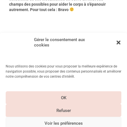
champs des possibles pour aider le corps à s’épanouir
autrement. Pour tout cela : Bravo
←
Article précédent
Article suivant
→
Gérer le consentement aux
cookies
Nous utilisons des cookies pour vous proposer la meilleure expérience de
navigation possible, vous proposer des contenus personnalisés et améliorer
notre compréhension de vos centres d'intérêt.
11 Rue Mayet, 75006 Paris
Métro Duroc, Vanneau, Saint Placide
OK
CGV & Mentions
légales
Refuser
Paiement
Suivez-nous sur
sécurisé
Instagram
Voir les préférences