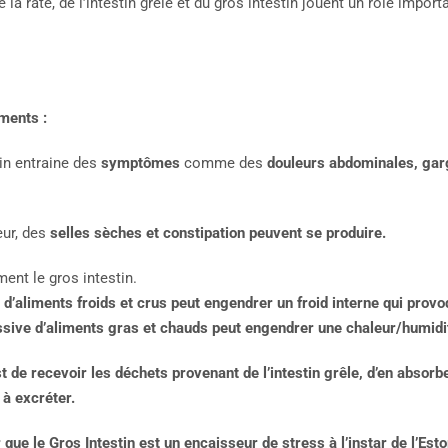
 la rate, de l’intestin grêle et du gros intestin jouent un rôle impor
ments :
in entraine des
symptômes
comme des
douleurs abdominales, garg
eur, des
selles sèches et constipation peuvent se produire.
ment le gros intestin.
aliments froids et crus peut engendrer un froid interne qui prov
ve d’aliments gras et chauds peut engendrer une chaleur/humidité
t de recevoir les déchets provenant de l’intestin grêle, d’en absorbe
 à excréter.
 que le Gros Intestin est un encaisseur de stress à l’instar de l’Esto