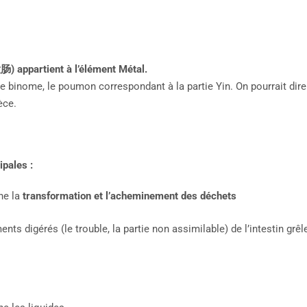
大
肠
) appartient à l’élément Métal.
 ce binome, le poumon correspondant à la partie Yin. On pourrait dir
èce.
ipales :
ne la
transformation et l’acheminement des déchets
ments digérés (le trouble, la partie non assimilable) de l’intestin grêl