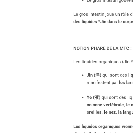
Le gros intestin gouver
Le gros intestin joue un rôle d
des liquides *Jin dans le corp
NOTION PHARE DE LA MTC :
Les liquides organiques (Jin Y
Jin (
津
)
qui sont des
liq
manifestent par
les lar
Ye (
液
)
qui sont des liq
colonne vertébrale, le 
oreilles, le nez, la lang
Les liquides organiques vienne