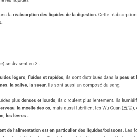
ne les liquides
ans la
réabsorption des liquides de la digestion.
Cette réabsorption 
s.
e) se divisent en 2 :
uides légers, fluides et rapides,
ils sont distribués dans la
peau et 
mes, la salive, la sueur.
Ils sont aussi un composé du sang.
uides plus
denses et lourds,
ils circulent plus lentement. Ils
humidifi
cerveau, la moelle des os,
mais aussi lubrifient les Wu Guan (五官), c
ue, les lèvres .
nt de l’alimentation est en particulier des liquides/boissons.
Les f