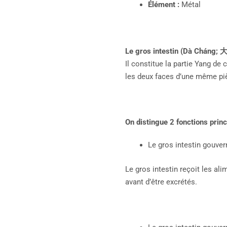
Élément :
Métal
Le gros intestin (Dà
Ch
á
ng;
Il constitue la partie Yang de
les deux faces d’une même pi
On distingue 2 fonctions princ
Le gros intestin gouver
Le gros intestin reçoit les ali
avant d’être excrétés.