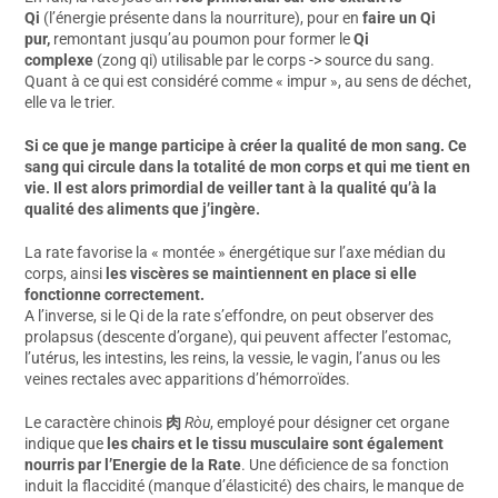
Qi
(l’énergie présente dans la nourriture), pour en
faire un Qi
pur,
remontant jusqu’au poumon pour former le
Qi
complexe
(zong qi) utilisable par le corps -> source du sang.
Quant à ce qui est considéré comme « impur », au sens de déchet,
elle va le trier.
Si ce que je mange participe à créer la qualité de mon sang. Ce
sang qui circule dans la totalité de mon corps et qui me tient en
vie. Il est alors primordial de veiller tant à la qualité qu’à la
qualité des aliments que j’ingère.
La rate favorise la « montée » énergétique sur l’axe médian du
corps, ainsi
les viscères se maintiennent en place si elle
fonctionne correctement.
A l’inverse, si le Qi de la rate s’effondre, on peut observer des
prolapsus (descente d’organe), qui peuvent affecter l’estomac,
l’utérus, les intestins, les reins, la vessie, le vagin, l’anus ou les
veines rectales avec apparitions d’hémorroïdes.
Le caractère chinois
肉
Ròu
, employé pour désigner cet organe
indique que
les chairs et le tissu musculaire sont également
nourris par l’Energie de la Rate
. Une déficience de sa fonction
induit la flaccidité (manque d’élasticité) des chairs, le manque de