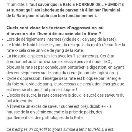
l’humidité.
Il faut savoir que la Rate a HORREUR DE L’HUMIDITE
et surtout qu’il est laborieux de parvenir à éliminer l’humidité
de la Rate pour rétablir son bon fonctionnement.
Quels sont donc les facteurs d’aggravation où
d’invasion de l’humidité au sein de la Rate ?
Lors de dérèglements internes (vide de qi, de yang de la rate),
Le froid : le froid blesse le yang du rein qui a du mal à réchauffer la
rate -> cela créé un vide de yang de la Rate,
La Nostalgie, spleen (en lien avec les 7 sentiments). Cet état
émotionnel ou la rumination excessive peuvent nouer le Qi,
bloquer la rate et par conséquent perturber la digestion, en ayant
des conséquences sur le sang du cœur (insomnie, agitation…).
Cycle d’oppression : l’énergie de la rate est bloquée par l’énergie
du foie ou le vide de sang, le processus de circulation énergétique
est inversé et donc finit par se bloquer !
L’excès de sucre, la rate conserve le doux, le sucré des saveurs du
bol alimentaire.
A l’inverse un excès de saveur sucrée est préjudiciable -> la
hausse de la glycémie engendre la prise de poids, des
gonflements et des pathologies de la Rate.
Ce n’est pas un objectif toujours simple à tenir toutefois, il est