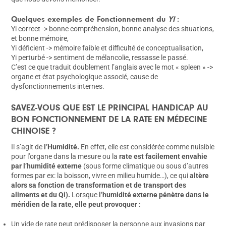
Quelques exemples de Fonctionnement du
YI
:
Yi correct -> bonne compréhension, bonne analyse des situations,
et bonne mémoire,
Yi déficient -> mémoire faible et difficulté de conceptualisation,
Yi perturbé -> sentiment de mélancolie, ressasse le passé.
C’est ce que traduit doublement l’anglais avec le mot « spleen » ->
organe et état psychologique associé, cause de
dysfonctionnements internes.
SAVEZ-VOUS QUE EST LE PRINCIPAL HANDICAP AU
BON FONCTIONNEMENT DE LA RATE EN MÉDECINE
CHINOISE ?
Il s’agit de
l’Humidité.
En effet, elle est considérée comme nuisible
pour l’organe dans la mesure ou la
rate est facilement envahie
par l’humidité externe
(sous forme climatique ou sous d’autres
formes par ex: la boisson, vivre en milieu humide…), ce qui
altère
alors sa fonction de transformation et de transport des
aliments et du Qi).
Lorsque
l’humidité externe pénètre dans le
méridien de la rate, elle peut provoquer :
Un vide de rate peut prédisposer la personne aux invasions par