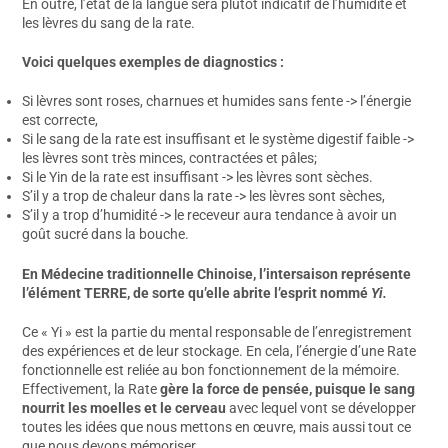
En outre, l’état de la langue sera plutôt indicatif de l’humidité et
les lèvres du sang de la rate.
Voici quelques exemples de diagnostics :
Si lèvres sont roses, charnues et humides sans fente -> l’énergie
est correcte,
Si le sang de la rate est insuffisant et le système digestif faible ->
les lèvres sont très minces, contractées et pâles;
Si le Yin de la rate est insuffisant -> les lèvres sont sèches.
S’il y a trop de chaleur dans la rate -> les lèvres sont sèches,
S’il y a trop d’humidité -> le receveur aura tendance à avoir un
goût sucré dans la bouche.
En Médecine traditionnelle Chinoise, l’intersaison représente
l’élément TERRE, de sorte qu’elle abrite l’esprit nommé
Yi.
Ce « Yi » est la partie du mental responsable de l’enregistrement
des expériences et de leur stockage. En cela, l’énergie d’une Rate
fonctionnelle est reliée au bon fonctionnement de la mémoire.
Effectivement, la Rate
gère la force de pensée, puisque le sang
nourrit les moelles et le cerveau
avec lequel vont se développer
toutes les idées que nous mettons en œuvre, mais aussi tout ce
que nous devons mémoriser.