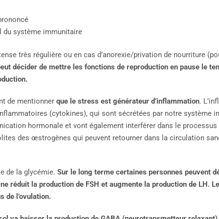
 prononcé
l du système immunitaire
tense très régulière ou en cas d’anorexie/privation de nourriture (po
peut décider de mettre les fonctions de reproduction en pause le te
oduction.
tant de mentionner
que le stress est générateur d’inflammation
. L’i
nflammatoires (cytokines), qui sont sécrétées par notre système i
nication hormonale et vont également interférer dans le processus 
tes des œstrogènes qui peuvent retourner dans la circulation san
se de la glycémie.
Sur le long terme certaines personnes peuvent d
uline réduit la production de FSH et augmente la production de LH. L
s de l’ovulation.
sol va baisser la production de GABA (neurotransmetteur relaxant)