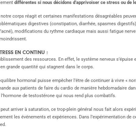
alement
différentes si nous décidons d’apprivoiser ce stress ou de 
e notre corps réagit et certaines manifestations désagréables peuv
 problématiques digestives (constipation, diarrhée, spasmes digestif
’acné), modifications du rythme cardiaque mais aussi fatigue nerve
amoindrissent.
TRESS EN CONTINU :
iblissement des ressources. En effet, le système nerveux s’épuise e
 en grande quantité qui stagnent dans le corps.
équilibre hormonal puisse empêcher l’être de continuer à vivre « nor
ande aux patients de faire du cardio de manière hebdomadaire dans
r l’hormone de testostérone qui nous rend plus combatifs.
peut arriver à saturation, ce trop-plein général nous fait alors exp
inement les événements et expériences. Dans l’expérimentation de 
ied.