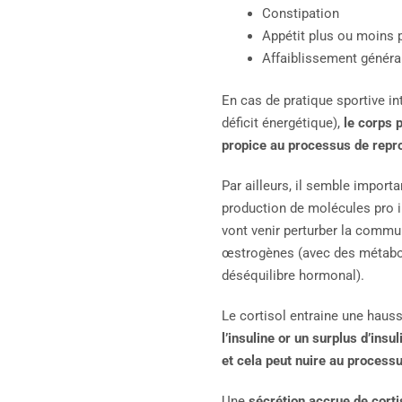
Constipation
Appétit plus ou moins
Affaiblissement généra
En cas de pratique sportive in
déficit énergétique),
le corps 
propice au processus de repr
Par ailleurs, il semble impor
production de molécules pro i
vont venir perturber la commu
œstrogènes (avec des métaboli
déséquilibre hormonal).
Le cortisol entraine une haus
l’insuline or un surplus d’ins
et cela peut nuire au processu
Une
sécrétion accrue de corti