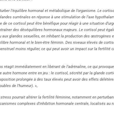
turber l’équilibre hormonal et métabolique de l’organisme. Le cortis
s glandes surrénales en réponse à une stimulation de l’axe hypothal
e de ce cortisol peut être bénéfique pour réagir à une situation d’u
ntraîner des déséquilibres hormonaux majeurs. Le cortisol peut égal
u aux glandes sexuelles, en inhibant la production des œstrogènes e
libre hormonal et le bien-être féminin. Des niveaux élevés de corti
menstruel moins régulier, ce qui peut avoir un impact sur la fertilit
ps réagit immédiatement en libérant de l’adrénaline, ce qui provoque 
e autre hormone entre en jeu : le cortisol, sécrété par la glande cort
xposition prolongée à des taux élevés peut avoir des effets délétères
oubles de l’humeur).
»,
stress pourrait altérer la fertilité féminine, notamment en perturba
canismes complexes d’inhibition hormonale centrale, localisés au n