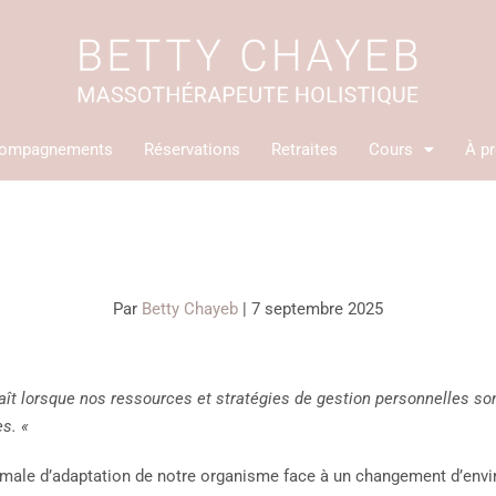
ompagnements
Réservations
Retraites
Cours
À p
Par
Betty Chayeb
|
7 septembre 2025
raît lorsque nos ressources et stratégies de gestion personnelles s
es. «
rmale d’adaptation de notre organisme face à un changement d’envir