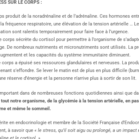
SS SUR LE CORPS :
rps produit de la noradrénaline et de l’adrénaline. Ces hormones en
la fréquence respiratoire, une élévation de la tension artérielle … 
nation sont ralentis temporairement pour faire face à l’urgence.
Le corps sécrète du cortisol pour permettre à l’organisme de s’adapt
ge. De nombreux nutriments et micronutriments sont utilisés. La pre
augmentent et les capacités du système immunitaire diminuent.
 corps a épuisé ses ressources glandulaires et nerveuses. La pro
nant s’effondre. Se lever le matin est de plus en plus difficile (burn
une réserve d’énergie et la personne n’arrive plus à sortir de son lit.
mportant dans de nombreuses fonctions quotidiennes ainsi que dan
out notre organisme, de la glycémie à la tension artérielle, en pas
olisme et même le sommeil.
érite en endocrinologie et membre de la Société Française d’Endoc
ent, à savoir que
« le stress, qu’il soit aigu ou prolongé, a un impac
ne et le cortisol. »