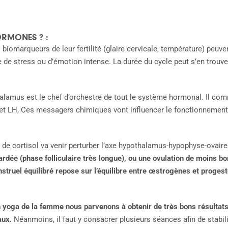
ORMONES ? :
iomarqueurs de leur fertilité (glaire cervicale, température) peuven
e de stress ou d’émotion intense. La durée du cycle peut s’en trouver
halamus est le chef d’orchestre de tout le système hormonal. Il co
t LH, Ces messagers chimiques vont influencer le fonctionnement d
 de cortisol va venir perturber l’axe hypothalamus-hypophyse-ovair
tardée (phase folliculaire très longue), ou une ovulation de moins b
struel équilibré repose sur l’équilibre entre œstrogènes et progest
n yoga de la femme nous parvenons à obtenir de très bons résultats
aux.
Néanmoins, il faut y consacrer plusieurs séances afin de stabi