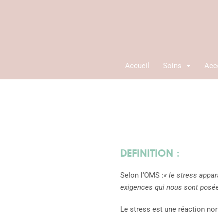
Aller
au
contenu
Accueil
Soins
Acc
DEFINITION :
Selon l’OMS :
« le stress appa
exigences qui nous sont posé
Le stress est une réaction no