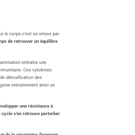
ur le corps c’est un stress par
mps de retrouver un équilibre
nflammation entraîne une
mmunitaire. Ces cytokines
de détoxification des
guine entrainement ainsi un
évelopper une résistance à
e cycle s’en retrouve perturber
 et de la sérotonine (hormone