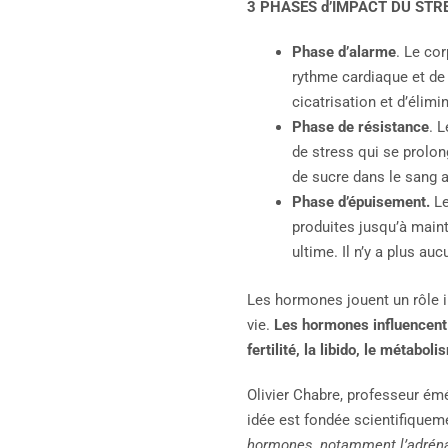
3 PHASES d’IMPACT DU STRE
Phase d’alarme
. Le co
rythme cardiaque et de 
cicatrisation et d’élimi
Phase de résistance
. 
de stress qui se prolon
de sucre dans le sang 
Phase d’épuisement.
Le
produites jusqu’à mainte
ultime. Il n’y a plus auc
Les hormones jouent un rôle i
vie.
Les hormones influencent t
fertilité, la libido, le métab
Olivier Chabre, professeur ém
idée est fondée scientifiquem
hormones, notamment l’adrénali