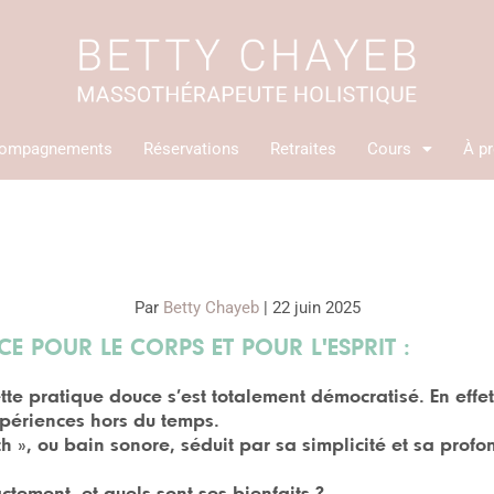
ompagnements
Réservations
Retraites
Cours
À p
Par
Betty Chayeb
|
22 juin 2025
E POUR LE CORPS ET POUR L'ESPRIT :
te pratique douce s’est totalement démocratisé. En effet
périences hors du temps.
h »
, ou
bain sonore
, séduit par sa simplicité et sa profo
actement, et quels sont ses bienfaits ?