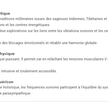
tique
raditions millénaires issues des sagesses Indiennes, Tibétaines et
sons et les centres énergétiques.
eur explorations sur les liens entre les vibrations sonores et les c
on des blocages émotionnels et rétablir une harmonie globale.
physique
que puissant. Il permet car en relâchant les tensions musculaires il
intrusive et totalement accessible.
guérison
e holistique, les fréquences sonores participent à l’équilibre du sy
me parasympathique.