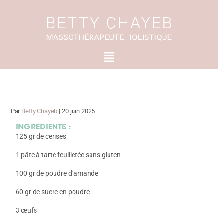
Aller
au
contenu
Menu
Par
Betty Chayeb
|
20 juin 2025
INGREDIENTS :
125 gr de cerises
1 pâte à tarte feuilletée sans gluten
100 gr de poudre d’amande
60 gr de sucre en poudre
3 œufs