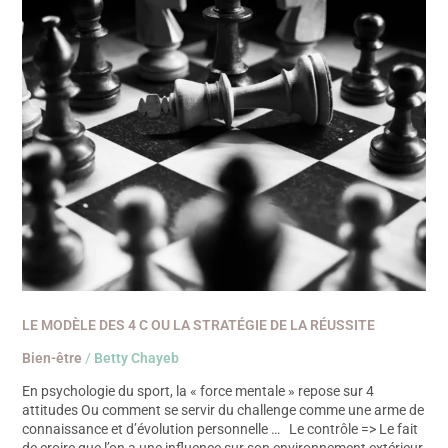
la
stratégie
de
la
réussite
LE MODÈLE DES 4 C OU LA STRATÉGIE DE LA RÉUSSITE
Bien-être
/
Betty Chayeb
En psychologie du sport, la « force mentale » repose sur 4
attitudes Ou comment se servir du challenge comme une arme de
connaissance et d’évolution personnelle … Le contrôle => Le fait
de croire que l’on a une influence sur son environnement extérieur