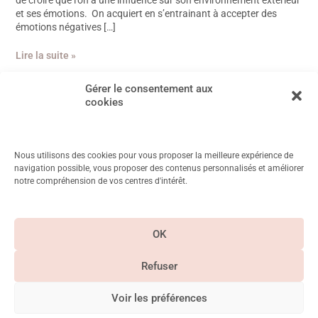
et ses émotions. On acquiert en s’entrainant à accepter des
émotions négatives […]
Lire la suite »
Gérer le consentement aux
cookies
Nous utilisons des cookies pour vous proposer la meilleure expérience de
navigation possible, vous proposer des contenus personnalisés et améliorer
notre compréhension de vos centres d'intérêt.
11 Rue Mayet, 75006 Paris
Métro Duroc, Vanneau, Saint Placide
OK
CGV & Mentions
légales
Refuser
Paiement
Suivez-nous sur
sécurisé
Instagram
Voir les préférences
©Betty Chayeb 2026. Tous droits réservés – Siret – 83766448100012