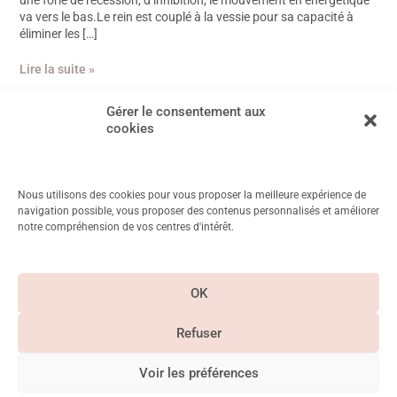
une forle de recession, d’inhibition, le mouvement en énergétique
va vers le bas.Le rein est couplé à la vessie pour sa capacité à
éliminer les […]
Lire la suite »
Gérer le consentement aux
cookies
Nous utilisons des cookies pour vous proposer la meilleure expérience de
navigation possible, vous proposer des contenus personnalisés et améliorer
notre compréhension de vos centres d'intérêt.
11 Rue Mayet, 75006 Paris
Métro Duroc, Vanneau, Saint Placide
OK
CGV & Mentions
légales
Refuser
Paiement
Suivez-nous sur
sécurisé
Instagram
Voir les préférences
©Betty Chayeb 2026. Tous droits réservés – Siret – 83766448100012