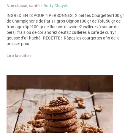
Non classé
,
santé
/
Betty Chayeb
INGREDIENTS POUR 4 PERSONNES : 2 petites Courgettes100 gr
de Champignons de Paris1 gros Oignon100 gr de Tofu50 gr de
fromage râpé100 gr de flocons d’avoine2 cuillères à soupe de
persil frais ou de coriandre2 oeufs2 cuillères à café de curry1
gousse d’ail haché RECETTE : Râpez les courgettes afin de le
presser pour
Lire la suite »
RECETTE
DE
PETITS
GATEAUX
DE
NOEL
AUX
NOIX