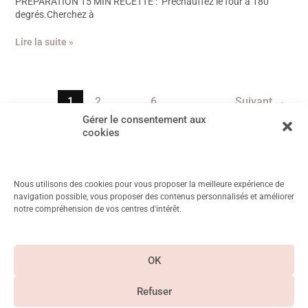
PREPARATION 15 MIN RECETTE : Préchauffez le four à 180
degrés.Cherchez à
Lire la suite »
1
2
…
6
Suivant
→
Gérer le consentement aux
cookies
Nous utilisons des cookies pour vous proposer la meilleure expérience de
navigation possible, vous proposer des contenus personnalisés et améliorer
notre compréhension de vos centres d'intérêt.
11 Rue Mayet, 75006 Paris
Métro Duroc, Vanneau, Saint Placide
OK
CGV & Mentions
légales
Refuser
Paiement
Suivez-nous sur
sécurisé
Instagram