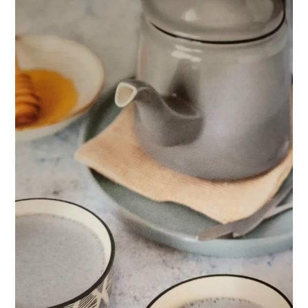
DU
LAIT
DE
SOJA
AU
SESAME
ET
AU
MIEL