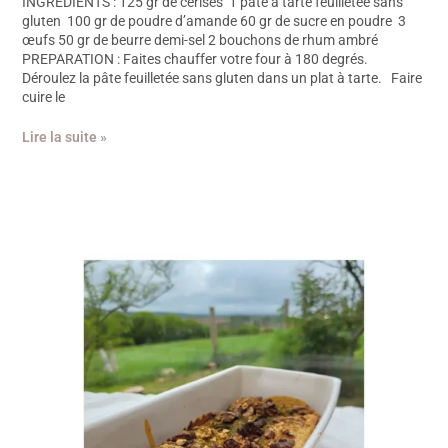
INGREDIENTS : 125 gr de cerises 1 pâte à tarte feuilletée sans
gluten 100 gr de poudre d’amande 60 gr de sucre en poudre 3
œufs 50 gr de beurre demi-sel 2 bouchons de rhum ambré
PREPARATION : Faites chauffer votre four à 180 degrés.
Déroulez la pâte feuilletée sans gluten dans un plat à tarte. Faire
cuire le
Lire la suite »
Recette
cake
à
la
courgette