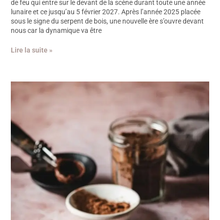
de feu qui entre sur le devant de la scène durant toute une année
lunaire et ce jusqu’au 5 février 2027. Après l’année 2025 placée
sous le signe du serpent de bois, une nouvelle ère s’ouvre devant
nous car la dynamique va être
Lire la suite »
Recette
succulente
de
truffes
au
Cacao
&
Noix