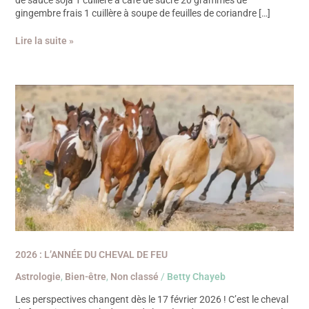
de sauce soja 1 cuillère à café de sucre 20 grammes de
gingembre frais 1 cuillère à soupe de feuilles de coriandre […]
Lire la suite »
2026
:
L’année
du
Cheval
de
Feu
2026 : L’ANNÉE DU CHEVAL DE FEU
Astrologie
,
Bien-être
,
Non classé
/
Betty Chayeb
Les perspectives changent dès le 17 février 2026 ! C’est le cheval